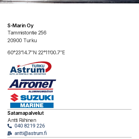
S-Marin Oy
Tammistontie 256
20900 Turku
60°23’14.7″N 22°11’00.7″E
Satamapalvelut
Antti Riihinen
040 8219 226
antti@astrum.fi