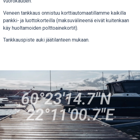
vuorokauden.
Veneen tankkaus onnistuu korttiautomaatillamme kaikilla
pankki- ja luottokorteilla (maksuvälineenä eivät kuitenkaan
käy huoltamoiden polttoainekortit).
Tankkauspiste auki jäätilanteen mukaan.
60°23'14.7″N
22°11'00.7″E