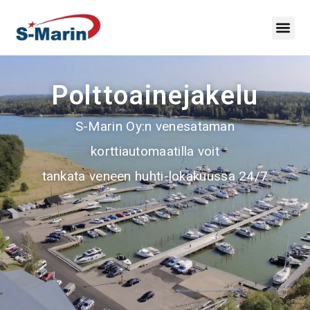
Polttoainejakelu
S-Marin Oy:n venesataman
korttiautomaatilla voit
tankata veneen huhti-lokakuussa 24/7